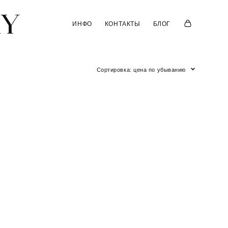
AY
AY
ИНФО
ИНФО
КОНТАКТЫ
КОНТАКТЫ
БЛОГ
БЛОГ
Сортировка:
цена по убыванию