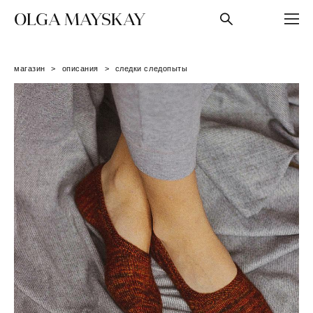
OLGA MAYSKAY
магазин
>
описания
>
следки следопыты